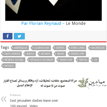
Par Florian Reynaud –
Le Monde
Tags
AMÉRIQUE
CLUBHOUSE
DIVERS
ÉTATS-UNIS
FACEBOOK
FAITS DIVERS
INFOS
MONDE
NEWS
PERISCOPE
RÉSEAU SOCIAL
RÉSEAUX SOCIAUX
SNAPCHAT
TIKTOK
US
WORLD
Previous
East Jerusalem clashes leave over
100 injured.. Video