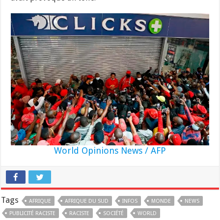
World Opinions News / AFP
Tags
AFRIQUE
AFRIQUE DU SUD
INFOS
MONDE
NEWS
PUBLICITÉ RACISTE
RACISTE
SOCIÉTÉ
WORLD