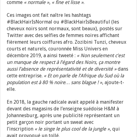
comme
« normale »
,
« fine et lisse »
.
Ces images ont fait naître les hashtags
#BlackHairIsNormal ou #BlackHairIsBeautiful (les
cheveux noirs sont normaux, sont beaux), postés sur
Twitter avec des selfies de femmes noires affichant
fièrement leurs coiffures afro. Zozibini Tunzi, cheveux
courts et naturels, couronnée Miss Univers en
décembre 2019, a ainsi tweeté :
« Non seulement c’est
un manque de respect à l’égard des Noirs, ça montre
aussi l’absence de représentativité et de diversité »
dans
cette entreprise.
« Et on parle de l’Afrique du Sud où la
population est à 80 % noire… sans blague ! »
, ajoute-t-
elle.
En 2018, la gauche radicale avait appelé à manifester
devant des magasins de l’enseigne suédoise H&M à
Johannesburg, après une publicité représentant un
petit garçon noir portant un sweat avec
l’inscription
« le singe le plus cool de la jungle »
, qui
avait provoqué un tollé.