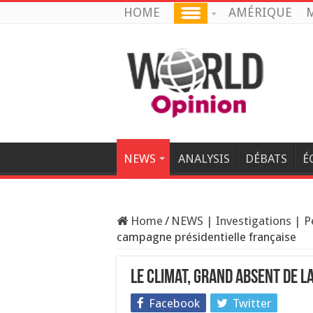
HOME
AMÉRIQUE
M
NEWS
ANALYSIS
DÉBATS
É
Home
/
NEWS | Investigations | P
campagne présidentielle française
Le climat, grand absent de 
Facebook
Twitter