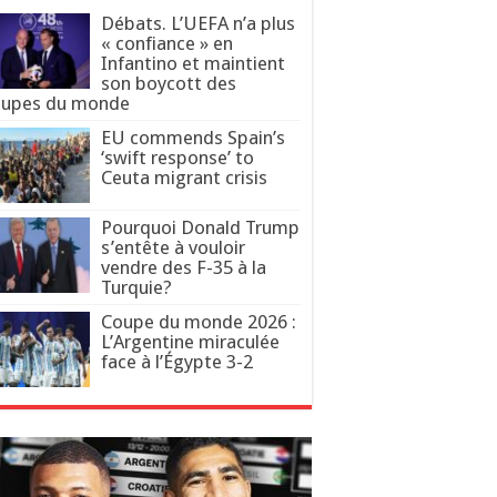
Débats. L’UEFA n’a plus
« confiance » en
Infantino et maintient
son boycott des
upes du monde
EU commends Spain’s
‘swift response’ to
Ceuta migrant crisis
Pourquoi Donald Trump
s’entête à vouloir
vendre des F-35 à la
Turquie?
Coupe du monde 2026 :
L’Argentine miraculée
face à l’Égypte 3-2
arrêt de la Cour européenne
an. Des détenu·e·s fouettés et