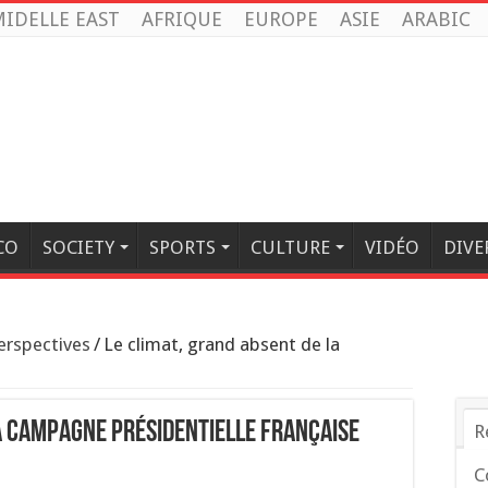
IDELLE EAST
AFRIQUE
EUROPE
ASIE
ARABIC
CO
SOCIETY
SPORTS
CULTURE
VIDÉO
DIVE
erspectives
/
Le climat, grand absent de la
la campagne présidentielle française
R
C