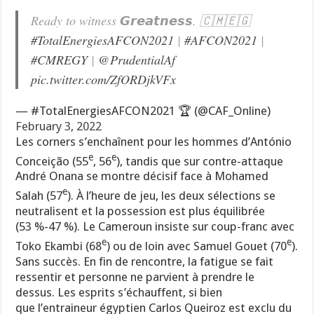
Ready to witness 𝙂𝙧𝙚𝙖𝙩𝙣𝙚𝙨𝙨. 🇨🇲🇪🇬
#TotalEnergiesAFCON2021
|
#AFCON2021
|
#CMREGY
|
@PrudentialAf
pic.twitter.com/ZfORDjkVFx
— #TotalEnergiesAFCON2021 🏆 (@CAF_Online)
February 3, 2022
Les corners s’enchaînent pour les hommes d’António
e
e
Conceição (55
, 56
), tandis que sur contre-attaque
André Onana se montre décisif face à Mohamed
e
Salah (57
). À l’heure de jeu, les deux sélections se
neutralisent et la possession est plus équilibrée
(53 %-47 %). Le Cameroun insiste sur coup-franc avec
e
e
Toko Ekambi (68
) ou de loin avec Samuel Gouet (70
).
Sans succès. En fin de rencontre, la fatigue se fait
ressentir et personne ne parvient à prendre le
dessus. Les esprits s’échauffent, si bien
que l’entraineur égyptien Carlos Queiroz est exclu du