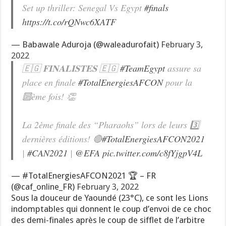
Set up thriller: Senegal Vs Egypt
#finals
https://t.co/rQNwc6XATF
— Babawale Aduroja (@waleadurofait)
February 3,
2022
🇪🇬 𝐅𝐈𝐍𝐀𝐋𝐈𝐒𝐓𝐄𝐒 🇪🇬
#TeamEgypt
assure sa
place en finale
#TotalEnergiesAFCON
pour la
🔟ème fois! 👏
La 2ème finale des “Pharaohs” lors de leurs 3️⃣
dernières éditions! 🔴
#TotalEnergiesAFCON2021
|
#CAN2021
|
@EFA
pic.twitter.com/c8fYjgpV4L
— #TotalEnergiesAFCON2021 🏆 – FR
(@caf_online_FR)
February 3, 2022
Sous la douceur de Yaoundé (23°C), ce sont les Lions
indomptables qui donnent le coup d’envoi de ce choc
des demi-finales après le coup de sifflet de l’arbitre