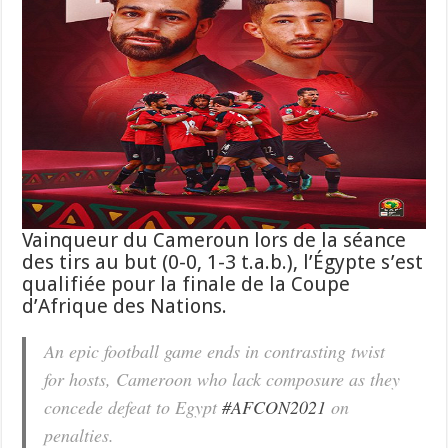
Vainqueur du Cameroun lors de la séance
des tirs au but (0-0, 1-3 t.a.b.), l’Égypte s’est
qualifiée pour la finale de la Coupe
d’Afrique des Nations.
An epic football game ends in contrasting twist
for hosts, Cameroon who lack composure as they
concede defeat to Egypt
#AFCON2021
on
penalties.