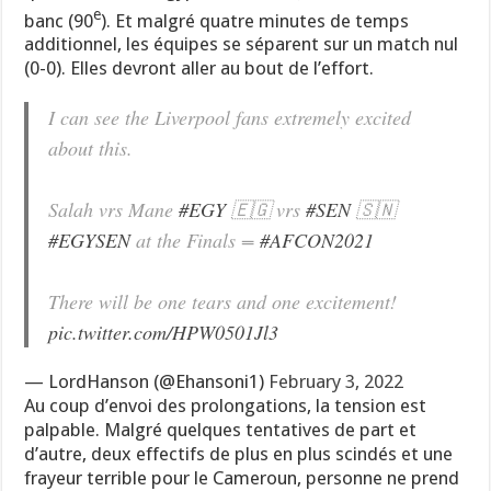
e
banc (90
). Et malgré quatre minutes de temps
additionnel, les équipes se séparent sur un match nul
(0-0). Elles devront aller au bout de l’effort.
I can see the Liverpool fans extremely excited
about this.
Salah vrs Mane
#EGY
🇪🇬 vrs
#SEN
🇸🇳
#EGYSEN
at the Finals =
#AFCON2021
There will be one tears and one excitement!
pic.twitter.com/HPW0501Jl3
— LordHanson (@Ehansoni1)
February 3, 2022
Au coup d’envoi des prolongations, la tension est
palpable. Malgré quelques tentatives de part et
d’autre, deux effectifs de plus en plus scindés et une
frayeur terrible pour le Cameroun, personne ne prend