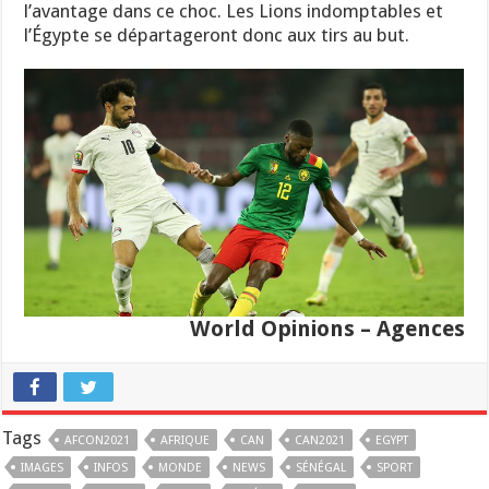
l’avantage dans ce choc. Les Lions indomptables et
l’Égypte se départageront donc aux tirs au but.
World Opinions – Agences
Tags
AFCON2021
AFRIQUE
CAN
CAN2021
EGYPT
IMAGES
INFOS
MONDE
NEWS
SÉNÉGAL
SPORT