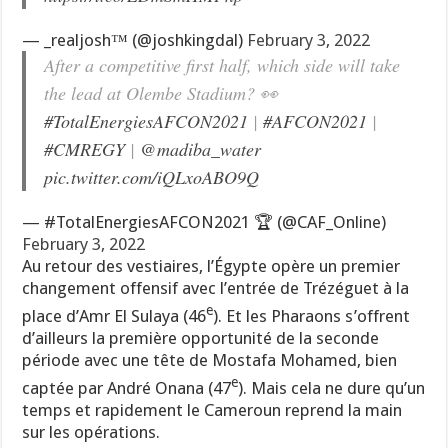
— _realjosh™️ (@joshkingdal)
February 3, 2022
After a competitive first half, which side will take
the lead at Olembe Stadium? 👀
#TotalEnergiesAFCON2021
|
#AFCON2021
|
#CMREGY
|
@madiba_water
pic.twitter.com/iQLxoABO9Q
— #TotalEnergiesAFCON2021 🏆 (@CAF_Online)
February 3, 2022
Au retour des vestiaires, l’Égypte opère un premier
changement offensif avec l’entrée de Trézéguet à la
e
place d’Amr El Sulaya (46
). Et les Pharaons s’offrent
d’ailleurs la première opportunité de la seconde
période avec une tête de Mostafa Mohamed, bien
e
captée par André Onana (47
). Mais cela ne dure qu’un
temps et rapidement le Cameroun reprend la main
sur les opérations.