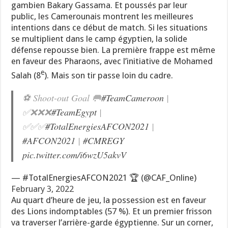
gambien Bakary Gassama. Et poussés par leur
public, les Camerounais montrent les meilleures
intentions dans ce début de match. Si les situations
se multiplient dans le camp égyptien, la solide
défense repousse bien. La première frappe est même
en faveur des Pharaons, avec l’initiative de Mohamed
e
Salah (8
). Mais son tir passe loin du cadre.
⚽ Shoot-out Goal 🥅
#TeamCameroon
|
✅❌❌❌
#TeamEgypt
|
✅✅✅
#TotalEnergiesAFCON2021
|
#AFCON2021
|
#CMREGY
pic.twitter.com/i6wzU5akvV
— #TotalEnergiesAFCON2021 🏆 (@CAF_Online)
February 3, 2022
Au quart d’heure de jeu, la possession est en faveur
des Lions indomptables (57 %). Et un premier frisson
va traverser l’arrière-garde égyptienne. Sur un corner,