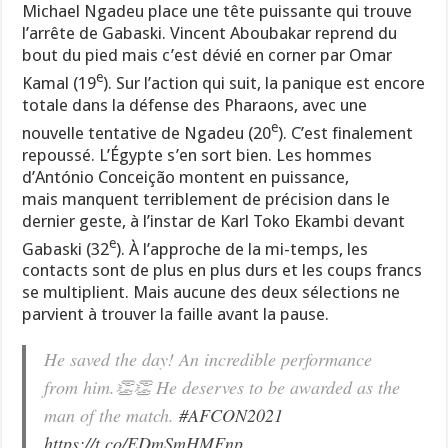
Michael Ngadeu place une tête puissante qui trouve
l’arrête de Gabaski. Vincent Aboubakar reprend du
bout du pied mais c’est dévié en corner par Omar
e
Kamal (19
). Sur l’action qui suit, la panique est encore
totale dans la défense des Pharaons, avec une
e
nouvelle tentative de Ngadeu (20
). C’est finalement
repoussé. L’Égypte s’en sort bien. Les hommes
d’António Conceição montent en puissance,
mais manquent terriblement de précision dans le
dernier geste, à l’instar de Karl Toko Ekambi devant
e
Gabaski (32
). À l’approche de la mi-temps, les
contacts sont de plus en plus durs et les coups francs
se multiplient. Mais aucune des deux sélections ne
parvient à trouver la faille avant la pause.
He saved the day! An incredible performance
from him.👏👏 He deserves to be awarded as the
man of the match.
#AFCON2021
https://t.co/EDmSmHMFnp