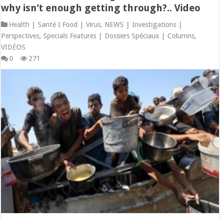
why isn’t enough getting through?.. Video
Health | Santé I Food | Virus
,
NEWS | Investigations |
Perspectives
,
Specials Features | Dossiers Spéciaux | Columns
,
VIDÉOS
0
271