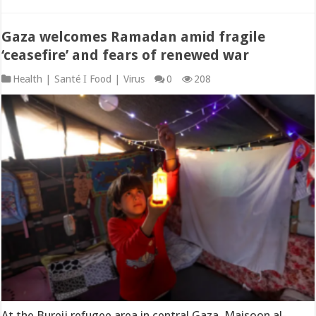
Gaza welcomes Ramadan amid fragile
‘ceasefire’ and fears of renewed war
Health | Santé I Food | Virus
0
208
At the Bureij refugee area in central Gaza, Maisoon al-