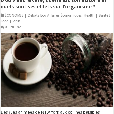
D’où vient le café, quelle est son histoire et
quels sont ses effets sur l’organisme ?
ÉCONOMIE | Débats Éco Affaires Économiques
,
Health | Santé I
Food | Virus
0
182
Des rues animées de New York aux collines paisibles