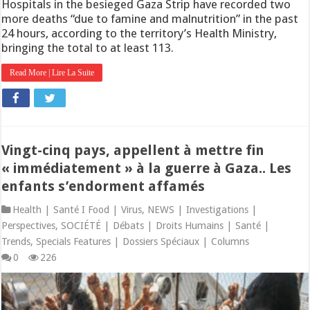
Hospitals in the besieged Gaza Strip have recorded two
more deaths “due to famine and malnutrition” in the past
24 hours, according to the territory’s Health Ministry,
bringing the total to at least 113.
Read More | Lire La Suite
Vingt-cinq pays, appellent à mettre fin
« immédiatement » à la guerre à Gaza.. Les
enfants s’endorment affamés
Health | Santé I Food | Virus
,
NEWS | Investigations |
Perspectives
,
SOCIÉTÉ | Débats | Droits Humains | Santé |
Trends
,
Specials Features | Dossiers Spéciaux | Columns
0
226