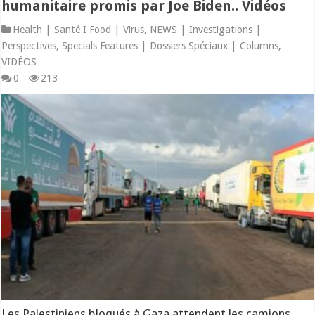
humanitaire promis par Joe Biden.. Vidéos
Health | Santé I Food | Virus
,
NEWS | Investigations |
Perspectives
,
Specials Features | Dossiers Spéciaux | Columns
,
VIDÉOS
0
213
Les Palestiniens bloqués à Gaza attendent les camions