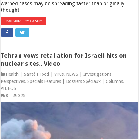
warned cases may be spreading faster than originally
thought.
Read More | Lire La Suite
Tehran vows retaliation for Israeli hits on
nuclear sites.. Video
Health | Santé I Food | Virus
,
NEWS | Investigations |
Perspectives
,
Specials Features | Dossiers Spéciaux | Columns
,
VIDÉOS
0
325