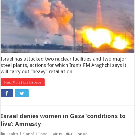
Israel has attacked two nuclear facilities and two major
steel plants, actions for which Iran’s FM Araghchi says it
will carry out “heavy” retaliation.
Read More | Lire La Suite
Israel denies women in Gaza ‘conditions to
live’: Amnesty
Health | Santé I Food | Virus
0
86