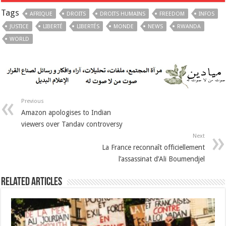
Tags
AFRIQUE
DROITS
DROITS HUMAINS
FREEDOM
INFOS
JUSTICE
LIBERTÉ
LIBERTÉS
MONDE
NEWS
RWANDA
WORLD
Previous
Amazon apologises to Indian
viewers over Tandav controversy
Next
La France reconnaît officiellement
l’assassinat d’Ali Boumendjel
Related Articles