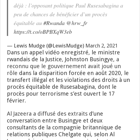
déjà : l’opposant politique Paul Rusesabagina a
peu de chances de bénéficier d’un procès
équitable au
#Rwanda
@hrw_fr
https://t.co/oBPBXqW3eb
— Lewis Mudge (@LewisMudge)
March 2, 2021
Dans un appel vidéo enregistré, le ministre
rwandais de la Justice, Johnston Busingye,
a
reconnu que le gouvernement avait joué un
rôle
dans la disparition forcée en août 2020, le
transfert illégal et les violations des droits à un
procès équitable de Rusesabagina, dont le
procès pour terrorisme s’est ouvert le 17
février.
Al Jazeera a diffusé des extraits
d’une
conversation entre Busingye et deux
consultants de la compagnie britannique de
relations publiques Chelgate qui, selon Al