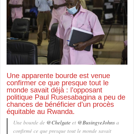
Une apparente bourde est venue
confirmer ce que presque tout le
monde savait déjà : l’opposant
politique Paul Rusesabagina a peu de
chances de bénéficier d’un procès
équitable au Rwanda.
Une bourde de
@Chelgate
et
@BusingyeJohns
a
confirmé ce que presque tout le monde savait