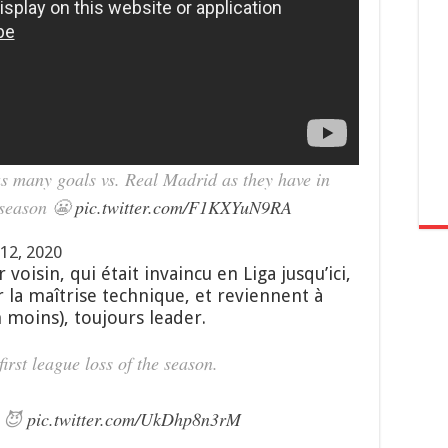
s many goals vs. Real Madrid as they have in
s season 😬
pic.twitter.com/F1KXYuN9RA
12, 2020
oisin, qui était invaincu en Liga jusqu’ici,
r la maîtrise technique, et reviennent à
n moins), toujours leader.
irst league loss of the season.
t 😈
pic.twitter.com/UkDhp8n3rM