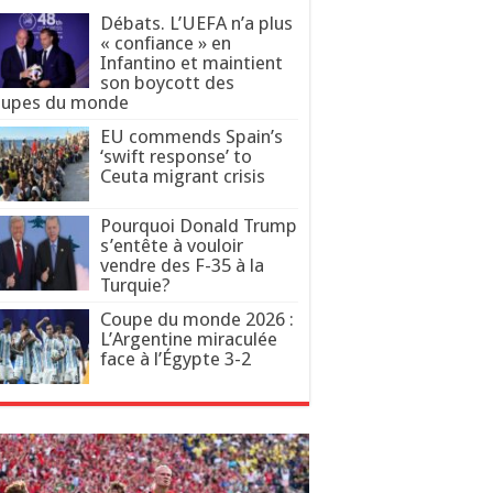
Débats. L’UEFA n’a plus
« confiance » en
Infantino et maintient
son boycott des
upes du monde
EU commends Spain’s
‘swift response’ to
Ceuta migrant crisis
Pourquoi Donald Trump
s’entête à vouloir
vendre des F-35 à la
Turquie?
Coupe du monde 2026 :
L’Argentine miraculée
face à l’Égypte 3-2
arrêt de la Cour européenne
an. Des détenu·e·s fouettés et