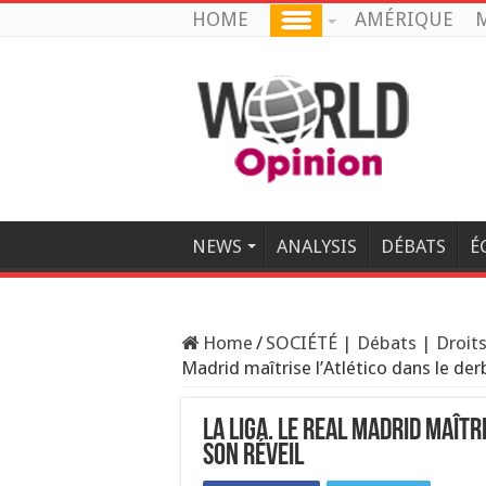
HOME
AMÉRIQUE
M
NEWS
ANALYSIS
DÉBATS
É
Home
/
SOCIÉTÉ | Débats | Droits
Madrid maîtrise l’Atlético dans le der
La Liga. Le Real Madrid maîtr
son réveil