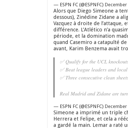
— ESPN FC (@ESPNFC)
December 
Alors que Diego Simeone a tenté
dessous), Zinédine Zidane a al
Vazquez à droite de l’attaque, et
différence. L’Atlético n’a qua
période, et la domination madr
quand Casemiro a catapulté de l
avant, Karim Benzema avait tro
✅ Qualify for the UCL knockout
✅ Beat league leaders and local 
✅ Three consecutive clean sheet
Real Madrid and Zidane are tur
— ESPN FC (@ESPNFC)
December 
Simeone a imprimé un triple ch
Herrera et Felipe, et cela a ré
a gardé la main. Lemar a raté un