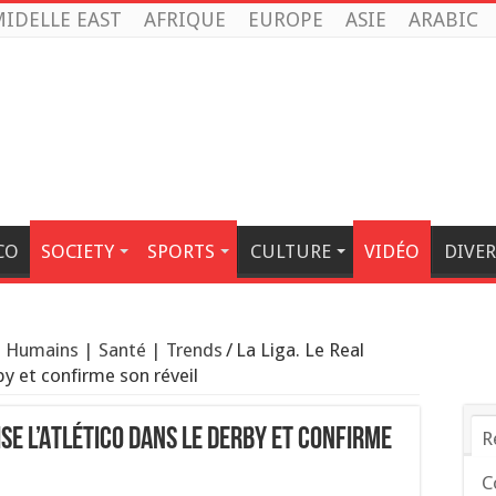
IDELLE EAST
AFRIQUE
EUROPE
ASIE
ARABIC
CO
SOCIETY
SPORTS
CULTURE
VIDÉO
DIVER
 Humains | Santé | Trends
/
La Liga. Le Real
by et confirme son réveil
ise l’Atlético dans le derby et confirme
R
C