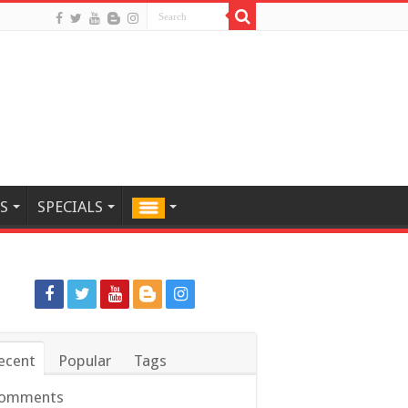
S
SPECIALS
ecent
Popular
Tags
omments