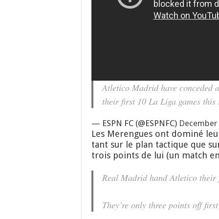
Atletico Madrid have conceded a
their first 10 La Liga games thi
— ESPN FC (@ESPNFC)
December 
Les Merengues ont dominé leur v
tant sur le plan tactique que su
trois points de lui (un match e
Real Madrid hand Atletico their f
They’re only three points off firs