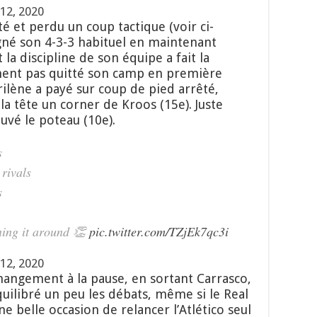
12, 2020
 et perdu un coup tactique (voir ci-
igné son 4-3-3 habituel en maintenant
 la discipline de son équipe a fait la
siment pas quitté son camp en première
ilène a payé sur coup de pied arrêté,
a tête un corner de Kroos (15e). Juste
uvé le poteau (10e).
s
rivals
s
ning it around 👏
pic.twitter.com/TZjEk7qc3i
12, 2020
angement à la pause, en sortant Carrasco,
équilibré un peu les débats, même si le Real
e belle occasion de relancer l’Atlético seul