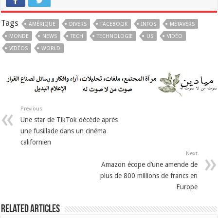
Tags
AMÉRIQUE
DIVERS
FACEBOOK
INFOS
MÉTAVERS
MONDE
NEWS
TECH
TECHNOLOGIE
US
VIDÉO
VIDÉOS
WORLD
Previous
Une star de TikTok décède après
une fusillade dans un cinéma
californien
Next
Amazon écope d’une amende de
plus de 800 millions de francs en
Europe
Related Articles