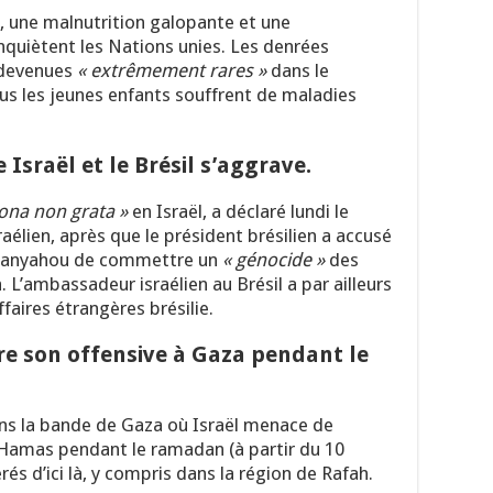
 une malnutrition galopante et une
quiètent les Nations unies. Les denrées
t devenues
« extrêmement rares »
dans le
ous les jeunes enfants souffrent de maladies
 Israël et le Brésil s’aggrave.
ona non grata »
en Israël, a déclaré lundi le
raélien, après que le président brésilien a accusé
tanyahou de commettre un
« génocide »
des
 L’ambassadeur israélien au Brésil a par ailleurs
faires étrangères brésilie.
re son offensive à Gaza pendant le
ns la bande de Gaza où Israël menace de
 Hamas pendant le ramadan (à partir du 10
rés d’ici là, y compris dans la région de Rafah.