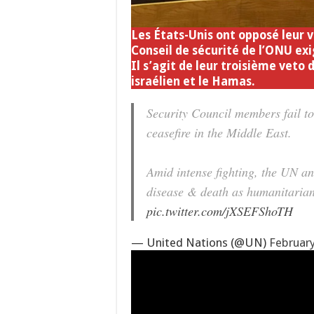
Les États-Unis ont opposé leur v
Conseil de sécurité de l’ONU ex
Il s’agit de leur troisième veto 
israélien et le Hamas.
Security Council members fail to
ceasefire in the Middle East.
Amid intense fighting, the UN an
disease & death as humanitarian 
pic.twitter.com/jXSEFShoTH
— United Nations (@UN)
February