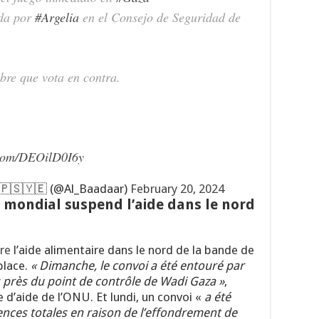
ada por
#Argelia
en el Consejo de Seguridad de
ubre que vota en contra.
.com/DEOilD0I6y
🇵🇸🇾🇪 (@Al_Baadaar)
February 20, 2024
mondial suspend l’aide dans le nord
re
l’aide alimentaire dans le nord de la bande de
place.
« Dimanche, le convoi a été entouré par
près du point de contrôle de Wadi Gaza »
,
’aide de l’ONU. Et lundi, un convoi «
a été
ences totales en raison de l’effondrement de