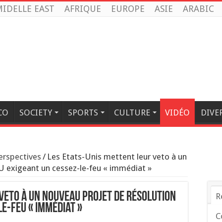
IDELLE EAST
AFRIQUE
EUROPE
ASIE
ARABIC
CO
SOCIETY
SPORTS
CULTURE
VIDÉO
DIVE
erspectives
/
Les Etats-Unis mettent leur veto à un
U exigeant un cessez-le-feu « immédiat »
 veto à un nouveau projet de résolution
R
le-feu « immédiat »
C