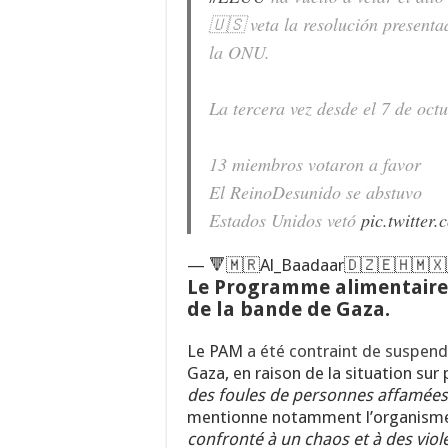
🇺🇸 veta la resolución present
la ONU.
La tercera vez desde el 7 de oct
13 miembros votaron a favor
El ReinoDesunido se abstuvo
Estados Unidos vetó
pic.twitter
— 🔻🇲🇷Al_Baadaar🇩🇿🇪🇭🇲🇽
Le Programme alimentaire 
de la bande de Gaza.
Le PAM
a été contraint de suspend
Gaza, en raison de la situation sur 
des foules de personnes affamées 
mentionne notamment l’organisme d
confronté à un chaos et à des viol