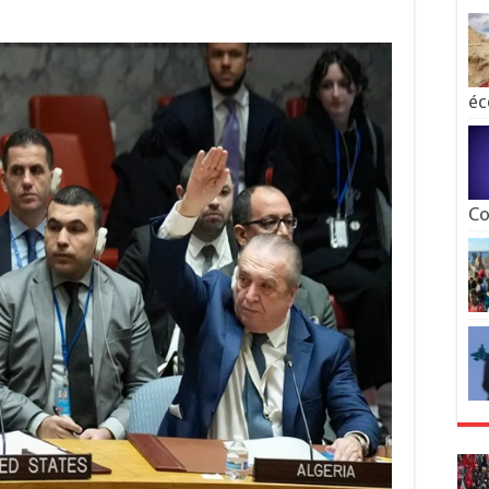
éc
Co