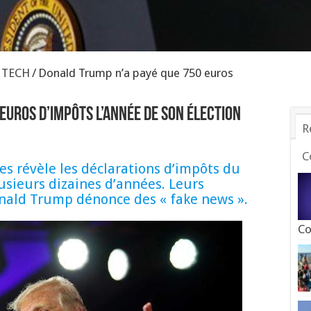
T TECH
/
Donald Trump n’a payé que 750 euros
euros d’impôts l’année de son élection
R
C
 révèle les déclarations d’impôts du
usieurs dizaines d’années. Leurs
onald Trump dénonce des « fake news ».
Co