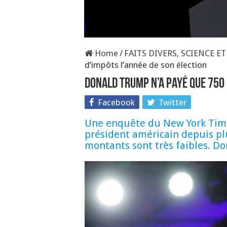
Home
/
FAITS DIVERS, SCIENCE E
d’impôts l’année de son élection
Donald Trump n’a payé que 750 
Facebook
Twitter
Une enquête du New York Times
président américain depuis pl
montants sont très faibles. D