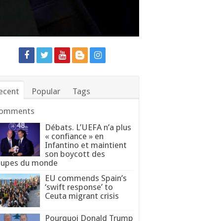
ecent
Popular
Tags
omments
Débats. L’UEFA n’a plus
« confiance » en
Infantino et maintient
son boycott des
upes du monde
EU commends Spain’s
‘swift response’ to
Ceuta migrant crisis
Pourquoi Donald Trump