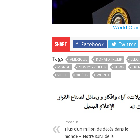
World Opin
Facebook
Twitter
Share
Tags
AMÉRIQUE
DONALD TRUMP
ELEC
MONDE
NEW YORK TIMES
NEWS
TRE
VIDEO
VIDÉOS
WORLD
Previous
Plus d’un million de décès dans le
monde – Notre suivi de la