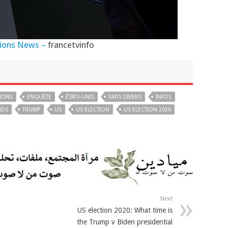
ions News –
francetvinfo
TIONS
ENQUÊTE
ÉTATS-UNIS
FAITS DIVERS
INFOS
NDS
TRUMP
US
US ELECTION
US ELECTION 2020
Next
US election 2020: What time is
the Trump v Biden presidential