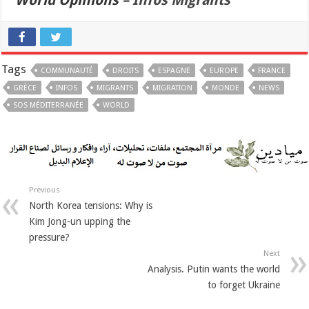
World Opinions
– Infos Migrants
Tags
COMMUNAUTÉ
DROITS
ESPAGNE
EUROPE
FRANCE
GRÈCE
INFOS
MIGRANTS
MIGRATION
MONDE
NEWS
SOS MÉDITERRANÉE
WORLD
Previous
North Korea tensions: Why is
Kim Jong-un upping the
pressure?
Next
Analysis. Putin wants the world
to forget Ukraine