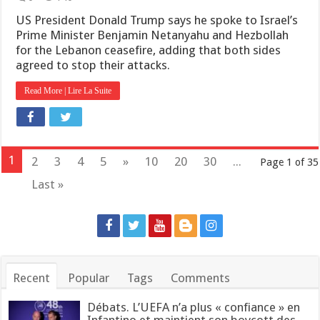
US President Donald Trump says he spoke to Israel’s
Prime Minister Benjamin Netanyahu and Hezbollah
for the Lebanon ceasefire, adding that both sides
agreed to stop their attacks.
Read More | Lire La Suite
1
2
3
4
5
»
10
20
30
...
Page 1 of 35
Last »
Recent
Popular
Tags
Comments
Débats. L’UEFA n’a plus « confiance » en
Infantino et maintient son boycott des