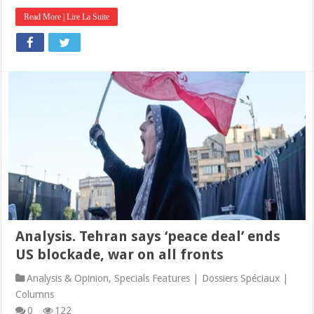
Read More | Lire La Suite
Analysis. Tehran says ‘peace deal’ ends
US blockade, war on all fronts
Analysis & Opinion
,
Specials Features | Dossiers Spéciaux |
Columns
0
122