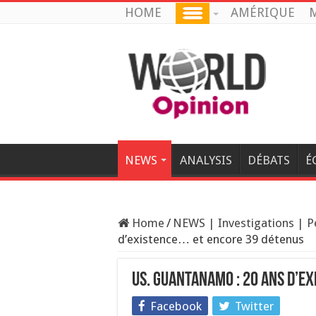
HOME
AMÉRIQUE
M
NEWS
ANALYSIS
DÉBATS
É
Home
/
NEWS | Investigations | P
d’existence… et encore 39 détenus
US. Guantanamo : 20 ans d’e
Facebook
Twitter