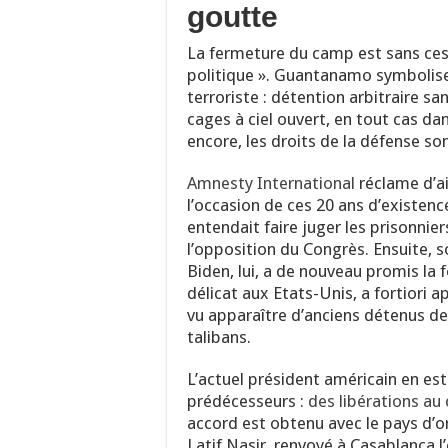
goutte
La fermeture du camp est sans ces
politique ». Guantanamo symbolise l
terroriste : détention arbitraire s
cages à ciel ouvert, en tout cas da
encore, les droits de la défense so
Amnesty International
réclame d’a
l’occasion de ces 20 ans d’existenc
entendait faire juger les prisonniers
l’opposition du Congrès. Ensuite, s
Biden, lui, a de nouveau promis la 
délicat aux Etats-Unis, a fortiori a
vu apparaître d’anciens détenus 
talibans.
L’actuel président américain en es
prédécesseurs :
des libérations a
accord est obtenu avec le pays d’or
Latif Nasir, renvoyé à Casablanca l’