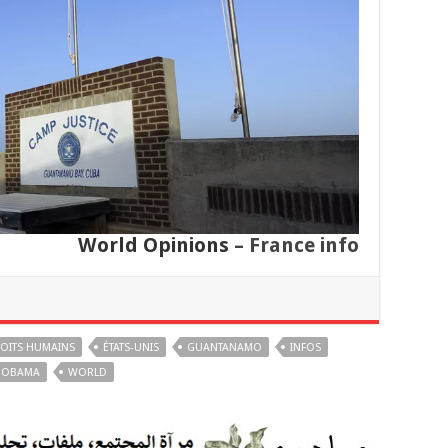
World Opinions
– Fra
n
ce info
OITS HUMAINS
ÉTATS-UNIS
GUANTANAMO
INFOS
OBAMA
WORLD