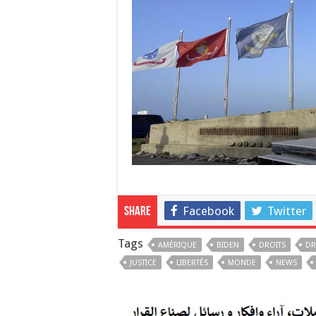
Facebook
Twitter
Share
Tags
AMÉRIQUE
BIDEN
DROITS
DR
JUSTICE
LIBERTÉS
MONDE
NEWS