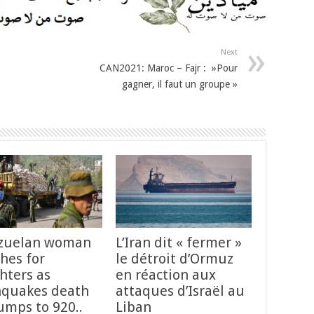
Next
CAN2021: Maroc – Fajr : »Pour
gagner, il faut un groupe »
zuelan woman
L’Iran dit « fermer »
hes for
le détroit d’Ormuz
hters as
en réaction aux
hquakes death
attaques d’Israël au
jumps to 920..
Liban