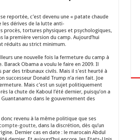
se reportée, c’est devenu une « patate chaude
es dérives de la lutte anti-
ans procès, tortures physiques et psychologiques,
ns la première version du camp. Aujourd’hui
nt réduits au strict minimum.
illeurs une nouvelle fois la fermeture du camp à
e. Barack Obama a voulu le faire en 2009. Il
 par des tribunaux civils. Mais il s’est heurté à
on successeur Donald Trump n’a rien fait. Joe
fermeture. Mais c’est un sujet politiquement
près la chute de Kaboul l’été dernier, puisqu’on a
de Guantanamo dans le gouvernement des
t donc revenu à la même politique que ses
u compte-goutte
, dans la discrétion, dès qu’un
igine. Dernier cas en date : le marocain Abdul
été dernier. Et aujourd’hui encore, les Etats-Unis