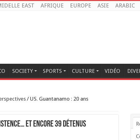
IDELLE EAST
AFRIQUE
EUROPE
ASIE
ARABIC
CO
SOCIETY
SPORTS
CULTURE
VIDÉO
DIVE
erspectives
/
US. Guantanamo : 20 ans
xistence… et encore 39 détenus
R
C