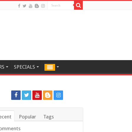
RS
SPECIALS
ecent
Popular
Tags
omments