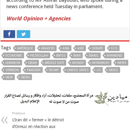
according to MP Ashraf Baydoun, who spoke during a
news conference held Tuesday in parliament.
World Opinion + Agencies
Tags
AMÉRIQUE
ANALYSIS
ASIA
ASIE
DEBATE
ECO
ÉCONOMIE
HEZBOLLAH
INFOS
IRAN
ISRAËL
KHAMENEI
LEBANON
LIBAN
MIDDLE EAST
MONDE
NETANYAHU
NEWS
OPINION
PAKISTAN
TRUMP
UNITED STATES
US
VIDEO
VIEW
VIEWS
Previous
L’Iran dit « fermer » le détroit
d’Ormuz en réaction aux