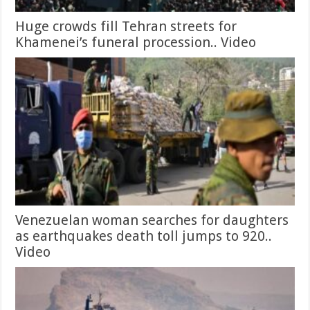
Huge crowds fill Tehran streets for
Khamenei’s funeral procession.. Video
Venezuelan woman searches for daughters
as earthquakes death toll jumps to 920..
Video