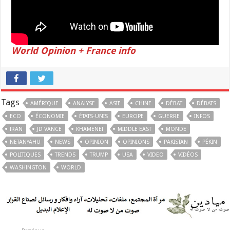
World Opinion + France info
Tags
AMÉRIQUE
ANALYSE
ASIE
CHINE
DÉBAT
DÉBATS
ECO
ÉCONOMIE
ÉTATS-UNIS
EUROPE
GUERRE
INFOS
IRAN
JD VANCE
KHAMENEI
MIDDLE EAST
MONDE
NETANYAHU
NEWS
OPINION
OPINIONS
PAKISTAN
PÉKIN
POLITIQUES
TRENDS
TRUMP
USA
VIDEO
VIDÉOS
WASHINGTON
WORLD