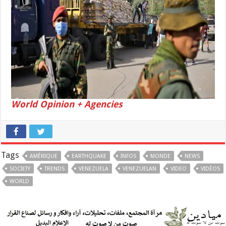
World Opinion + Agencies
Tags
AMÉRIQUE
EARTHQUAKE
INFOS
MONDE
NEWS
SOCIETY
TRENDS
VENEZUELA
VENEZUELAN
VIDEO
VIDÉOS
WORLD