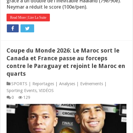
grâce à un doublé de l'inévitable Haaland (79e/90e).
Neymar a réduit le score (100e/pen).
Read More | Lire La Suite
Coupe du Monde 2026: Le Maroc sort le
Canada et France passe au forceps
contre le Paraguay et rejoint le Maroc en
quarts
SPORTS | Reportages | Analyses | Evénements |
Sporting Events
,
VIDÉOS
0
129