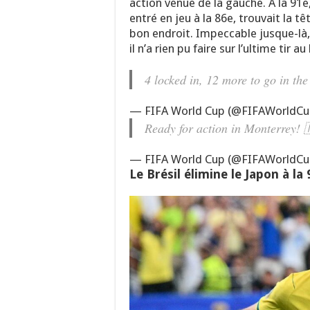
action venue de la gauche. A la 91e
entré en jeu à la 86e, trouvait la t
bon endroit. Impeccable jusque-là,
il n’a rien pu faire sur l’ultime tir a
4 locked in, 12 more to go in the
— FIFA World Cup (@FIFAWorldC
Ready for action in Monterrey!
— FIFA World Cup (@FIFAWorldC
Le Brésil élimine le Japon à la 