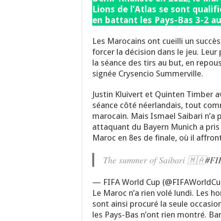
Lions de l’Atlas se sont qualif
en battant les Pays-Bas 3-2 au
Les Marocains ont cueilli un succè
forcer la décision dans le jeu. Leur
la séance des tirs au but, en repou
signée Crysencio Summerville.
Justin Kluivert et Quinten Timber 
séance côté néerlandais, tout com
marocain. Mais Ismael Saibari n’a pa
attaquant du Bayern Munich a pris
Maroc en 8es de finale, où il affro
The summer of Saibari 🇲🇦
#FI
— FIFA World Cup (@FIFAWorldC
Le Maroc n’a rien volé lundi. Le
sont ainsi procuré la seule occasio
les Pays-Bas n’ont rien montré. Ba