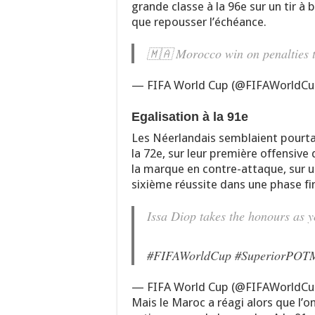
grande classe à la 96e sur un tir à 
que repousser l’échéance.
🇲🇦 Morocco win on penalties t
— FIFA World Cup (@FIFAWorldC
Egalisation à la 91e
Les Néerlandais semblaient pourtant
la 72e, sur leur première offensive
la marque en contre-attaque, sur u
sixième réussite dans une phase f
Issa Diop takes the honours as 
#FIFAWorldCup
#SuperiorPOT
— FIFA World Cup (@FIFAWorldC
Mais le Maroc a réagi alors que l’on