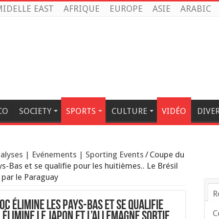
IDELLE EAST
AFRIQUE
EUROPE
ASIE
ARABIC
CO
SOCIETY
SPORTS
CULTURE
VIDÉO
DIVE
alyses | Evénements | Sporting Events
/
Coupe du
-Bas et se qualifie pour les huitièmes.. Le Brésil
e par le Paraguay
R
c élimine les Pays-Bas et se qualifie
C
l élimine le Japon et L’Allemagne sortie