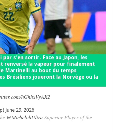
i par s’en sortir. Face au Japon, les
t renversé la vapeur pour finalement
de Martinelli au bout du temps
les Brésiliens joueront la Norvège ou la
witter.com/hGhhxVyAX2
up)
June 29, 2026
the
@MichelobUltra
Superior Player of the