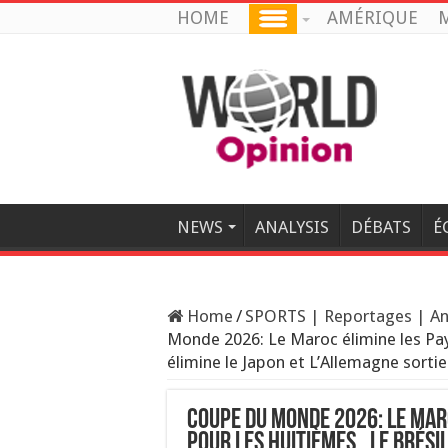
HOME
AMÉRIQUE
M
NEWS
ANALYSIS
DÉBATS
É
Home
/
SPORTS | Reportages | An
Monde 2026: Le Maroc élimine les Pays
élimine le Japon et L’Allemagne sorti
Coupe du Monde 2026: Le Maro
pour les huitièmes.. Le Brési